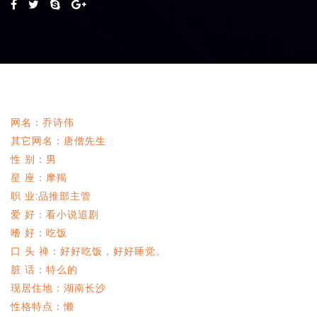
网名：乔诗伟
其它网名：唐僧先生
性 别：男
星 座：摩羯
职 业:品推部主管
爱 好：看小说追剧
嗜 好：吃饭
口 头 禅：好好吃饭，好好睡觉。
脏 话：特么的
现居住地：湖南长沙
性格特点：懒