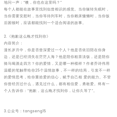
地问一声：“噢，你也在这里吗？”
每个人都能在故事里找到似曾相识的感觉。当你辗转失眠时，
当你需要安慰时，当你等待列车时，当你赖床慵懒时，当你饭
后困顿时，应该都能找到一个适合阅读的故事。
2.《抱歉这么晚才找到你》
内容简介：
漫长岁月中，你是否曾深爱过一个人？他是否依旧陪在你身
边，还是已经消失在茫茫人海？他是陪你粗茶淡饭，还是陪你
骑马喝酒走四方？你的爱情，又是哪一种模样？作者乔诗伟用
温暖的笔触带给你25个温情故事，不一样的结局，引发不一样
的爱情思考，给你重拾爱的信心，赋予自己相 爱的能力。不管
你曾经历过什么，遇见过什么，都有相信爱，勇敢爱。终有一
个人告诉你：“抱歉，这么晚才找到你，让你久等了”。
3.公众号：tangseng15